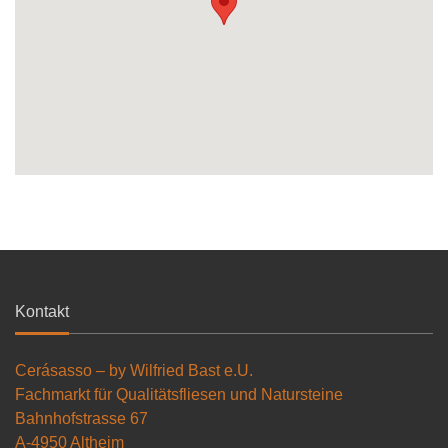
Kontakt
Cerásasso – by Wilfried Bast e.U.
Fachmarkt für Qualitätsfliesen und Natursteine
Bahnhofstrasse 67
A-4950 Altheim