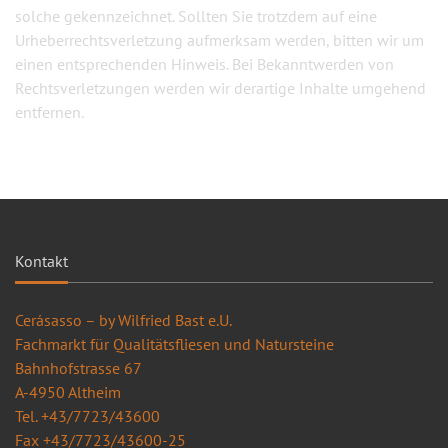
solche gekennzeichnet. Sollten Sie trotzdem auf eine
Urheberrechtsverletzung aufmerksam werden, bitten wir um
einen entsprechenden Hinweis. Bei Bekanntwerden von
Rechtsverletzungen werden wir derartige Inhalte umgehend
entfernen.
Kontakt
Cerásasso – by Wilfried Bast e.U.
Fachmarkt für Qualitätsfliesen und Natursteine
Bahnhofstrasse 67
A-4950 Altheim
Tel. +43/7723/43600
Fax +43/7723/43600-25